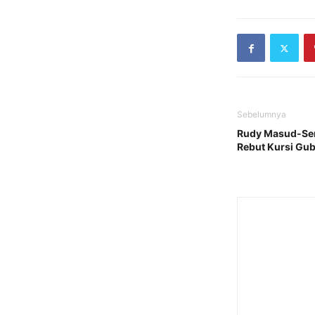
Sebelumnya
Rudy Masud-Sеno
Rеbut Kursi Gu