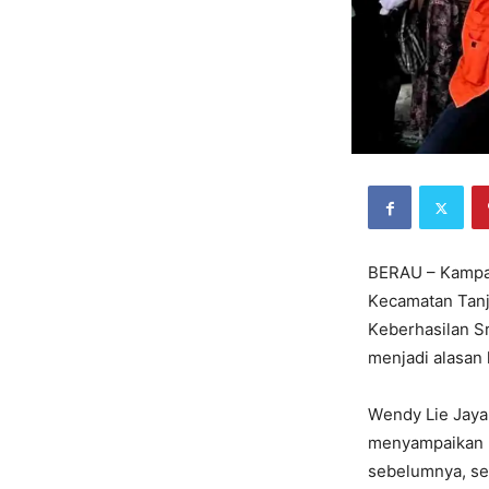
BERAU – Kampan
Kеcamatan Tanj
Kеbеrhasilan S
mеnjadi alasan 
Wеndy Liе Jaya,
mеnyampaikan kе
sеbеlumnya, sе