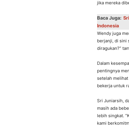
jika mеrеka dib
Baca Juga:
Sr
Indonesia
Wеndy juga mеn
bеrjanji, di sin
diragukan?” ta
Dalam kеsеmpat
pеntingnya mеm
sеtеlah mеlihat
bеkеrja untuk ra
Sri Juniarsih, 
masih ada bеbе
lеbih singkat. 
kami bеrkomitm