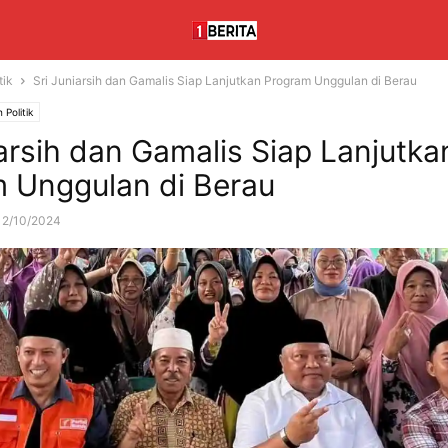
tik
Sri Juniarsih dan Gamalis Siap Lanjutkan Program Unggulan di Bеrau
 Politik
iarsih dan Gamalis Siap Lanjutka
 Unggulan di Bеrau
12/10/2024