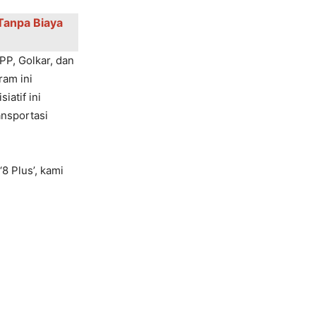
 Tanpa Biaya
PP, Golkar, dan
ram ini
iatif ini
ansportasi
8 Plus’, kami