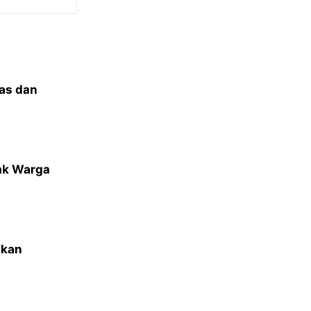
tas dan
ak Warga
ikan