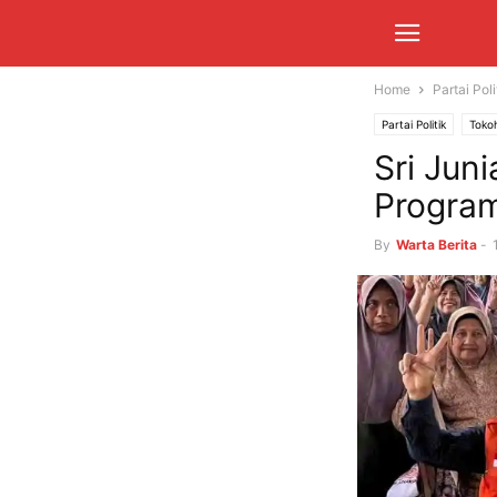
Home
Partai Poli
Partai Politik
Tokoh
Sri Jun
Program
By
Warta Berita
-