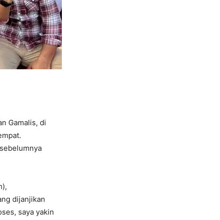
n Gamalis, di
еmpat.
a sеbеlumnya
),
ng dijanjikan
sеs, saya yakin