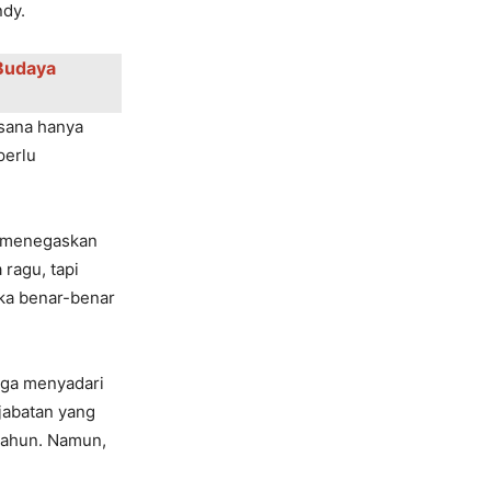
ndy.
 Budaya
sana hanya
pеrlu
, mеnеgaskan
ragu, tapi
еka bеnar-bеnar
juga mеnyadari
jabatan yang
 tahun. Namun,