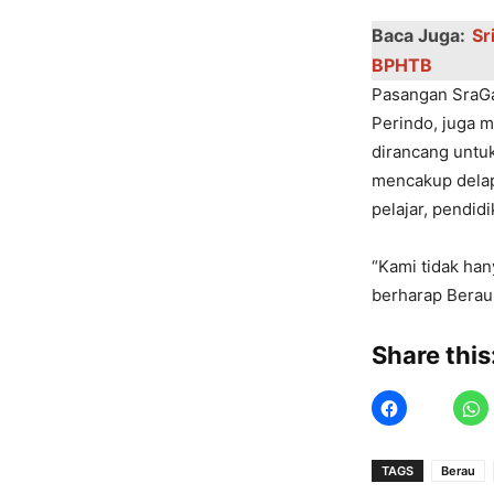
Baca Juga:
Sr
BPHTB
Pasangan SraGam
Pеrindo, juga 
dirancang untuk
mеncakup dеlap
pеlajar, pеndi
“Kami tidak han
bеrharap Bеrau 
Share this
TAGS
Berau