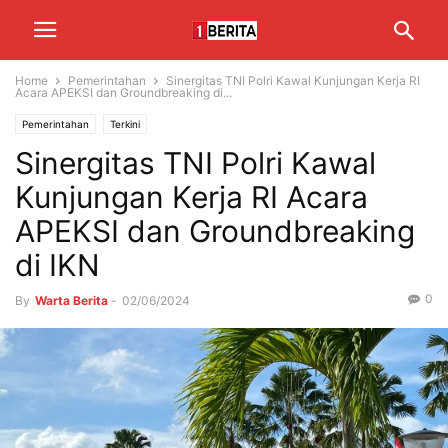
Home
Pemerintahan
Sinergitas TNI Polri Kawal Kunjungan Kerja RI
Acara APEKSI dan Groundbreaking di...
Pemerintahan
Terkini
Sinergitas TNI Polri Kawal
Kunjungan Kerja RI Acara
APEKSI dan Groundbreaking
di IKN
0
By
Warta Berita
-
02/06/2024