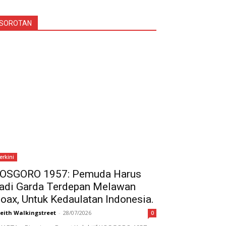
SOROTAN
erkini
OSGORO 1957: Pemuda Harus
adi Garda Terdepan Melawan
oax, Untuk Kedaulatan Indonesia.
eith Walkingstreet
-
28/07/2026
0