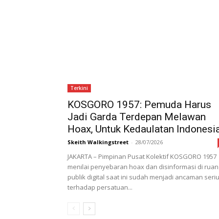
Terkini
KOSGORO 1957: Pemuda Harus
Jadi Garda Terdepan Melawan
Hoax, Untuk Kedaulatan Indonesia
Skeith Walkingstreet
-
28/07/2026
JAKARTA – Pimpinan Pusat Kolektif KOSGORO 1957
menilai penyebaran hoax dan disinformasi di ruan
publik digital saat ini sudah menjadi ancaman seri
terhadap persatuan...