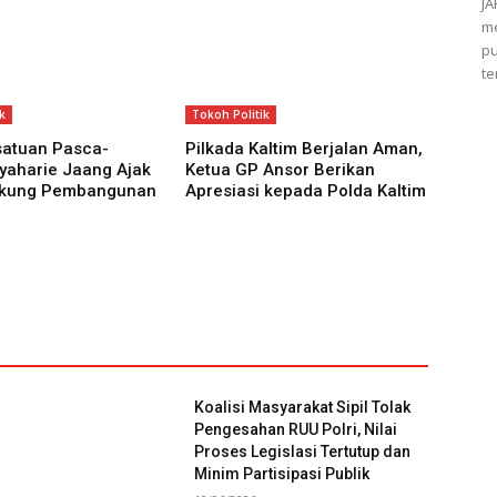
JA
me
pu
te
k
Tokoh Politik
satuan Pasca-
Pilkada Kaltim Berjalan Aman,
Syaharie Jaang Ajak
Ketua GP Ansor Berikan
kung Pembangunan
Apresiasi kepada Polda Kaltim
Koalisi Masyarakat Sipil Tolak
Pengesahan RUU Polri, Nilai
Proses Legislasi Tertutup dan
Minim Partisipasi Publik