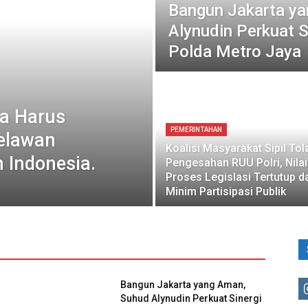
Bangun Jakarta y
Alynudin Perkuat S
Polda Metro Jaya
a Harus
PEMERINTAHAN
elawan
Koalisi Masyarakat Sipil Tol
 Indonesia.
Pengesahan RUU Polri, Nilai
Proses Legislasi Tertutup d
Minim Partisipasi Publik
Bangun Jakarta yang Aman,
Suhud Alynudin Perkuat Sinergi