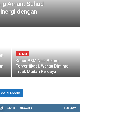
ang Aman, Suhud
inergi dengan
TERKINI
ak
Kabar BBM Naik Belum
an
Terverifikasi, Warga Diminta
Tidak Mudah Percaya
Sosial Media
33,178
Followers
FOLLOW