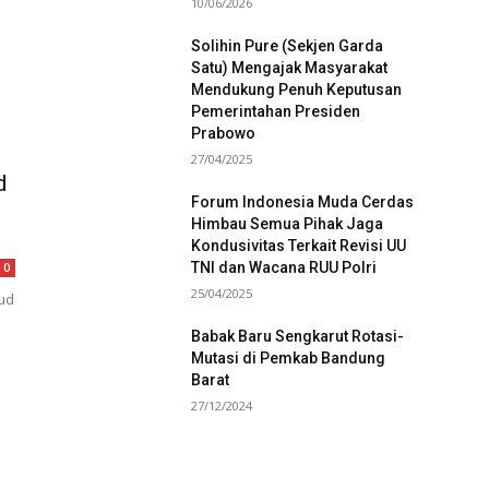
10/06/2026
Solihin Pure (Sekjen Garda
Satu) Mengajak Masyarakat
Mendukung Penuh Keputusan
Pemerintahan Presiden
Prabowo
27/04/2025
d
Forum Indonesia Muda Cerdas
Himbau Semua Pihak Jaga
Kondusivitas Terkait Revisi UU
TNI dan Wacana RUU Polri
0
25/04/2025
hud
Babak Baru Sengkarut Rotasi-
Mutasi di Pemkab Bandung
Barat
27/12/2024