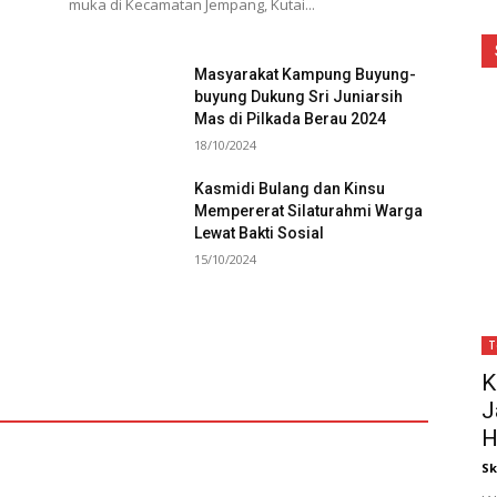
muka di Kecamatan Jempang, Kutai...
Masyarakat Kampung Buyung-
buyung Dukung Sri Juniarsih
Mas di Pilkada Berau 2024
18/10/2024
Kasmidi Bulang dan Kinsu
Mempererat Silaturahmi Warga
Lewat Bakti Sosial
15/10/2024
T
K
J
H
Sk