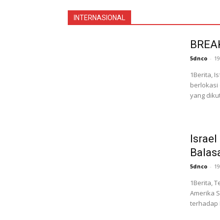
INTERNASIONAL
BREAK
5dnco
-
19
1Berita, I
berlokasi 
yang dikut
Israe
Balasa
5dnco
-
19
1Berita, T
Amerika S
terhadap 