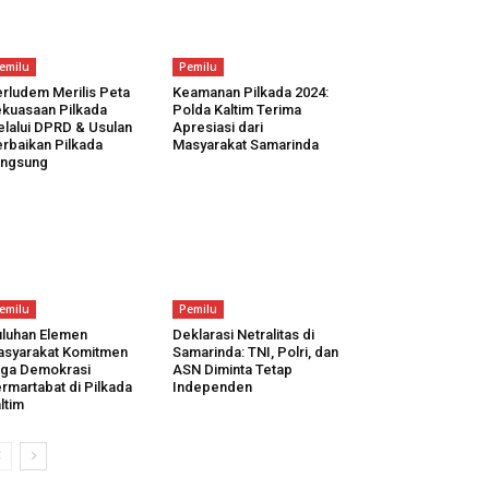
emilu
Pemilu
rludem Merilis Peta
Keamanan Pilkada 2024:
kuasaan Pilkada
Polda Kaltim Terima
lalui DPRD & Usulan
Apresiasi dari
rbaikan Pilkada
Masyarakat Samarinda
angsung
emilu
Pemilu
luhan Elemen
Deklarasi Netralitas di
syarakat Komitmen
Samarinda: TNI, Polri, dan
ga Demokrasi
ASN Diminta Tetap
rmartabat di Pilkada
Independen
ltim