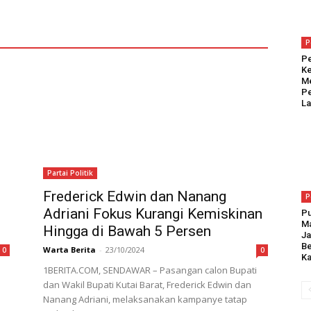
P
Pe
Ke
Me
Pe
L
Partai Politik
Frederick Edwin dan Nanang
P
Adriani Fokus Kurangi Kemiskinan
Pu
Ma
Hingga di Bawah 5 Persen
Ja
Be
Warta Berita
-
23/10/2024
0
0
Ka
1BERITA.COM, SENDAWAR – Pasangan calon Bupati
dan Wakil Bupati Kutai Barat, Frederick Edwin dan
Nanang Adriani, melaksanakan kampanye tatap