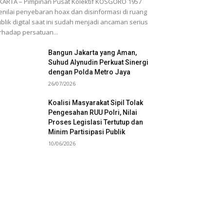
KARTA – Pimpinan Pusat Kolektif KOSGORO 1957
nilai penyebaran hoax dan disinformasi di ruang
blik digital saat ini sudah menjadi ancaman serius
rhadap persatuan...
Bangun Jakarta yang Aman,
Suhud Alynudin Perkuat Sinergi
dengan Polda Metro Jaya
26/07/2026
Koalisi Masyarakat Sipil Tolak
Pengesahan RUU Polri, Nilai
Proses Legislasi Tertutup dan
Minim Partisipasi Publik
10/06/2026