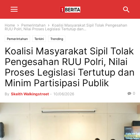
Home
Pemerintahan
Koalisi Masyarakat Sipil Tolak Pengesahan
RUU Polri, Nilai Proses Legislasi Tertutup dan...
Pemerintahan
Terkini
Trending
Koalisi Masyarakat Sipil Tolak
Pengesahan RUU Polri, Nilai
Proses Legislasi Tertutup dan
Minim Partisipasi Publik
0
By
Skeith Walkingstreet
-
10/06/2026