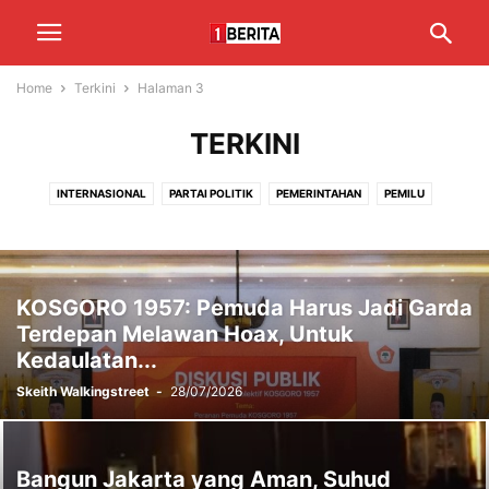
Home
Terkini
Halaman 3
TERKINI
INTERNASIONAL
PARTAI POLITIK
PEMERINTAHAN
PEMILU
TERKINI
TOKOH POLITIK
TRENDING
KOSGORO 1957: Pemuda Harus Jadi Garda
Terdepan Melawan Hoax, Untuk
Kedaulatan...
Skeith Walkingstreet
-
28/07/2026
Bangun Jakarta yang Aman, Suhud