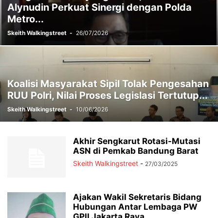
Alynudin Perkuat Sinergi dengan Polda
Metro...
Skeith Walkingstreet
-
26/07/2026
Koalisi Masyarakat Sipil Tolak Pengesahan
RUU Polri, Nilai Proses Legislasi Tertutup...
Skeith Walkingstreet
-
10/06/2026
Akhir Sengkarut Rotasi-Mutasi
ASN di Pemkab Bandung Barat
Skeith Walkingstreet
-
27/03/2025
Ajakan Wakil Sekretaris Bidang
Hubungan Antar Lembaga PW
GPII Jakarta Raya...