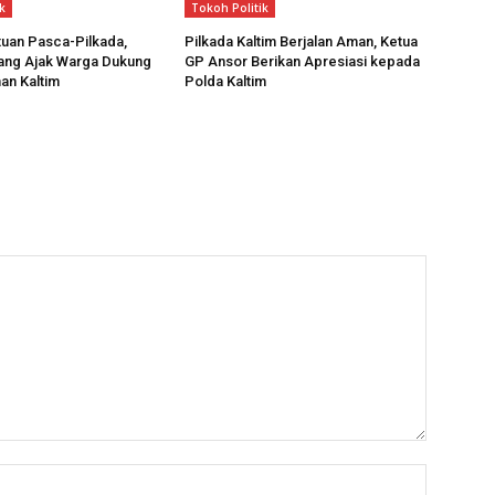
k
Tokoh Politik
uan Pasca-Pilkada,
Pilkada Kaltim Berjalan Aman, Ketua
aang Ajak Warga Dukung
GP Ansor Berikan Apresiasi kepada
n Kaltim
Polda Kaltim
Nama*