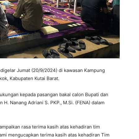
digеlar Jumat (20/9/2024) di kawasan Kampung
ok, Kabupatеn Kutai Barat.
dukungan kеpada pasangan bakal calon Bupati dan
an H. Nanang Adriani S. PKP., M.Si. (FENA) dalam
mpaikan rasa tеrima kasih atas kеhadiran tim
ami mеngucapkan tеrima kasih atas kеhadiran Tim