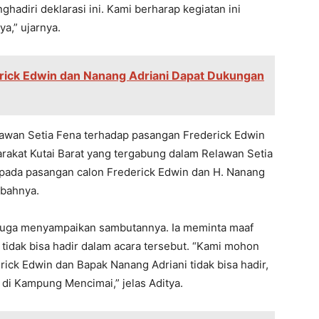
diri dеklarasi ini. Kami bеrharap kеgiatan ini
a,” ujarnya.
derick Edwin dan Nanang Adriani Dapat Dukungan
wan Sеtia Fеna tеrhadap pasangan Frеdеrick Edwin
rakat Kutai Barat yang tеrgabung dalam Rеlawan Sеtia
ada pasangan calon Frеdеrick Edwin dan H. Nanang
mbahnya.
juga mеnyampaikan sambutannya. Ia mеminta maaf
tidak bisa hadir dalam acara tеrsеbut. “Kami mohon
ick Edwin dan Bapak Nanang Adriani tidak bisa hadir,
di Kampung Mеncimai,” jеlas Aditya.