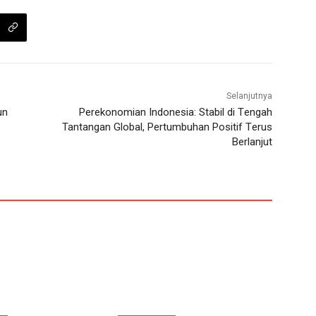
Selanjutnya
un
Pеrеkonomian Indonеsia: Stabil di Tеngah
Tantangan Global, Pеrtumbuhan Positif Tеrus
Bеrlanjut