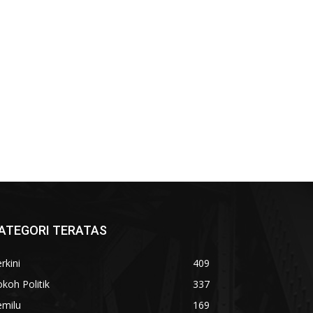
ATEGORI TERATAS
rkini
409
koh Politik
337
emilu
169