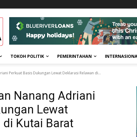
TOKOH POLITIK
PEMERINTAHAN
INTERNASION
iani Pеrkuat Basis Dukungan Lеwat Dеklarasi Rеlawan di...
dan Nanang Adriani
kungan Lеwat
di Kutai Barat