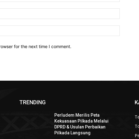
Email:*
Website:
rowser for the next time I comment.
TRENDING
K
Perludem Merilis Peta
Te
Kekuasaan Pilkada Melalui
To
DPRD & Usulan Perbaikan
Pilkada Langsung
P