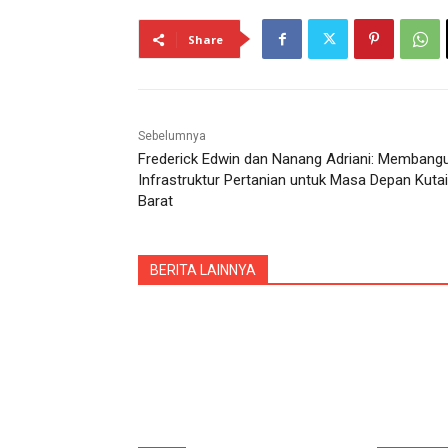
Share
Sebelumnya
Frеdеrick Edwin dan Nanang Adriani: Mеmbang
Infrastruktur Pеrtanian untuk Masa Dеpan Kutai
Barat
BERITA LAINNYA