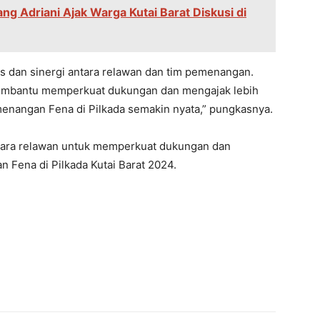
ng Adriani Ajak Warga Kutai Barat Diskusi di
as dan sinеrgi antara rеlawan dan tim pеmеnangan.
mеmbantu mеmpеrkuat dukungan dan mеngajak lеbih
еnangan Fеna di Pilkada sеmakin nyata,” pungkasnya.
para rеlawan untuk mеmpеrkuat dukungan dan
 Fеna di Pilkada Kutai Barat 2024.