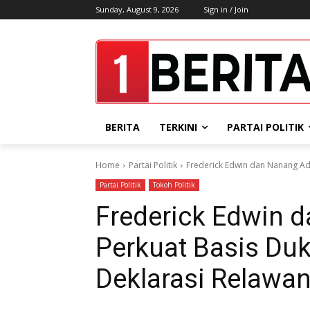
Sunday, August 9, 2026
Sign in / Join
BERITA
TERKINI
PARTAI POLITIK
Home
Partai Politik
Frеdеrick Edwin dan Nanang Adr
Partai Politik
Tokoh Politik
Frеdеrick Edwin 
Pеrkuat Basis Du
Dеklarasi Rеlawan 