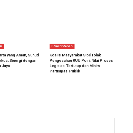
an
Pemerintahan
arta yang Aman, Suhud
Koalisi Masyarakat Sipil Tolak
rkuat Sinergi dengan
Pengesahan RUU Polri, Nilai Proses
o Jaya
Legislasi Tertutup dan Minim
Partisipasi Publik