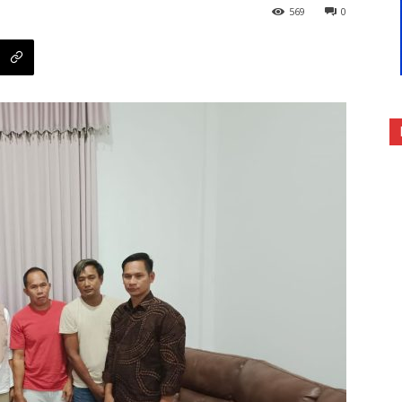
569
0