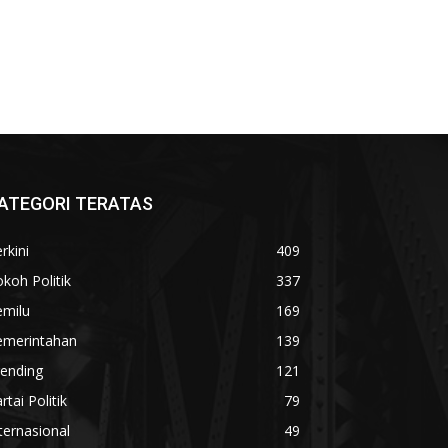
ATEGORI TERATAS
rkini
409
koh Politik
337
emilu
169
emerintahan
139
rending
121
rtai Politik
79
ternasional
49