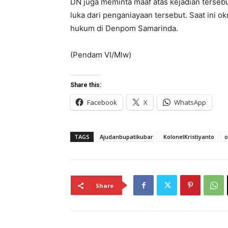
DN juga meminta maaf atas kejadian terseb
luka dari penganiayaan tersebut. Saat ini 
hukum di Denpom Samarinda.
(Pendam VI/Mlw)
Share this:
Facebook
X
WhatsApp
TAGS
Ajudanbupatikubar
KolonelKristiyanto
Share