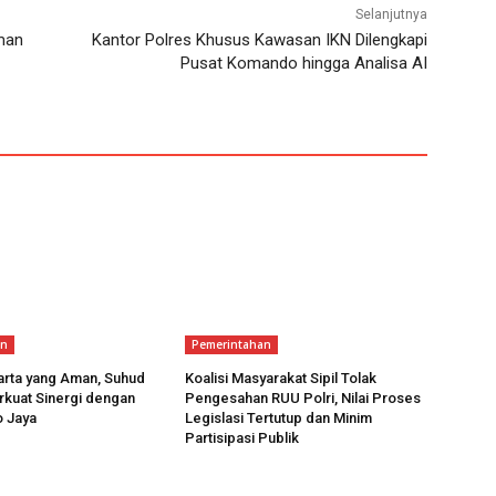
Selanjutnya
man
Kantor Polres Khusus Kawasan IKN Dilengkapi
Pusat Komando hingga Analisa AI
an
Pemerintahan
arta yang Aman, Suhud
Koalisi Masyarakat Sipil Tolak
rkuat Sinergi dengan
Pengesahan RUU Polri, Nilai Proses
o Jaya
Legislasi Tertutup dan Minim
Partisipasi Publik