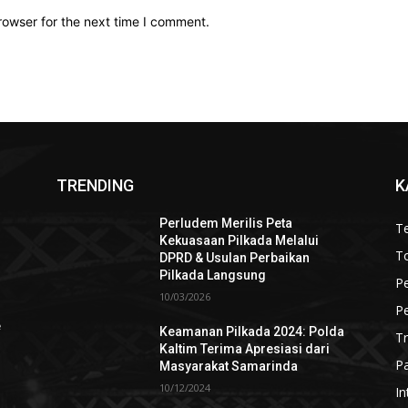
rowser for the next time I comment.
TRENDING
K
Perludem Merilis Peta
Te
Kekuasaan Pilkada Melalui
To
DPRD & Usulan Perbaikan
Pilkada Langsung
P
10/03/2026
P
e
Keamanan Pilkada 2024: Polda
T
Kaltim Terima Apresiasi dari
Pa
Masyarakat Samarinda
10/12/2024
In