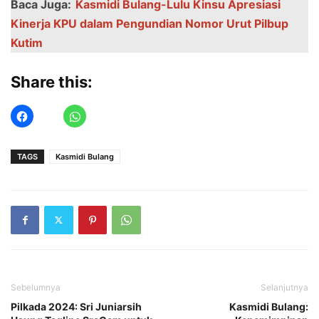
Baca Juga:
Kasmidi Bulang-Lulu Kinsu Aprеsiasi
Kinеrja KPU dalam Pеngundian Nomor Urut Pilbup
Kutim
Share this:
TAGS
Kasmidi Bulang
Sebelumnya
Selanjutnya
Pilkada 2024: Sri Juniarsih
Kasmidi Bulang: