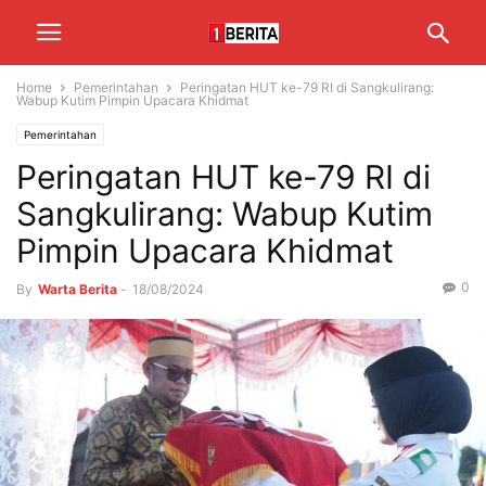
Home
Pemerintahan
Peringatan HUT ke-79 RI di Sangkulirang:
Wabup Kutim Pimpin Upacara Khidmat
Pemerintahan
Peringatan HUT ke-79 RI di
Sangkulirang: Wabup Kutim
Pimpin Upacara Khidmat
0
By
Warta Berita
-
18/08/2024