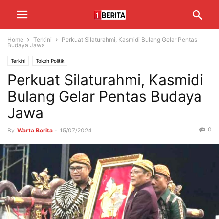
Home
Terkini
Perkuat Silaturahmi, Kasmidi Bulang Gelar Pentas
Budaya Jawa
Terkini
Tokoh Politik
Perkuat Silaturahmi, Kasmidi
Bulang Gelar Pentas Budaya
Jawa
0
By
Warta Berita
-
15/07/2024