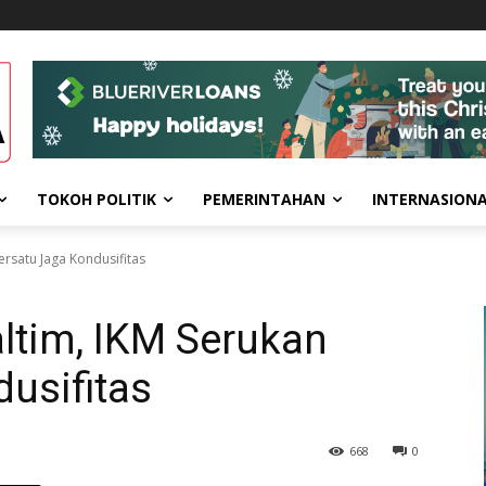
TOKOH POLITIK
PEMERINTAHAN
INTERNASION
ersatu Jaga Kondusifitas
altim, IKM Serukan
usifitas
668
0