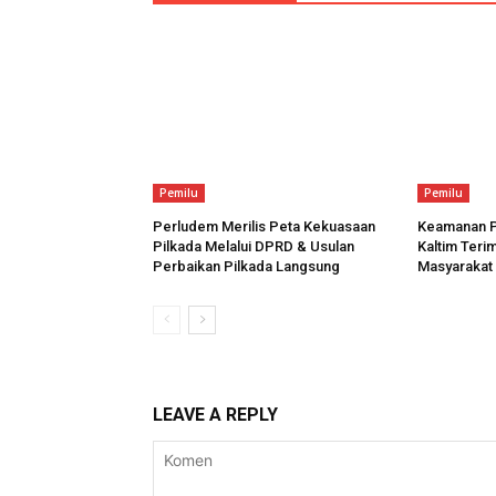
Pemilu
Pemilu
Perludem Merilis Peta Kekuasaan
Keamanan Pi
Pilkada Melalui DPRD & Usulan
Kaltim Terim
Perbaikan Pilkada Langsung
Masyarakat
LEAVE A REPLY