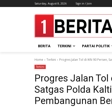
Saturday, August 8, 2026
Sign in / Join
BERITA
TERKINI
PARTAI POLITIK
Home
Terkini
Progres Jalan Tol di IKN 90 Persen, 
Terkini
Progres Jalan Tol 
Satgas Polda Kalt
Pembangunan Berj