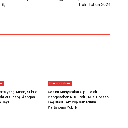
RI,
Polri Tahun 2024
an
Pemerintahan
arta yang Aman, Suhud
Koalisi Masyarakat Sipil Tolak
rkuat Sinergi dengan
Pengesahan RUU Polri, Nilai Proses
o Jaya
Legislasi Tertutup dan Minim
Partisipasi Publik