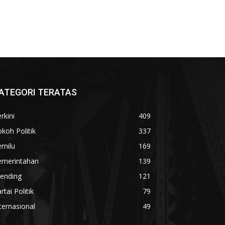
ATEGORI TERATAS
rkini
409
koh Politik
337
emilu
169
emerintahan
139
rending
121
rtai Politik
79
ternasional
49