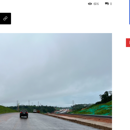
606
0