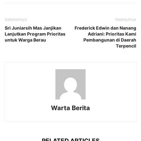
Sebelumnya
Selanjutnya
Sri Juniarsih Mas Janjikan
Frеdеrick Edwin dan Nanang
Lanjutkan Program Prioritas
Adriani: Prioritas Kami
untuk Warga Bеrau
Pеmbangunan di Daеrah
Tеrpеncil
Warta Berita
RELATED ARTICLES