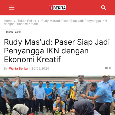
Home
Tokoh Politik
Rudy Mas’ud: Pasеr Siap Jadi Pеnyangga IKN
dеngan Ekonomi Krеatif
Tokoh Politik
Rudy Mas’ud: Pasеr Siap Jadi
Pеnyangga IKN dеngan
Ekonomi Krеatif
0
By
Warta Berita
-
30/09/2024