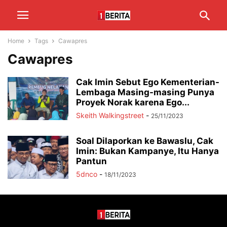
Home
Tags
Cawapres
Cawapres
Cak Imin Sebut Ego Kementerian-
Lembaga Masing-masing Punya
Proyek Norak karena Ego...
Skeith Walkingstreet
-
25/11/2023
Soal Dilaporkan ke Bawaslu, Cak
Imin: Bukan Kampanye, Itu Hanya
Pantun
5dnco
-
18/11/2023