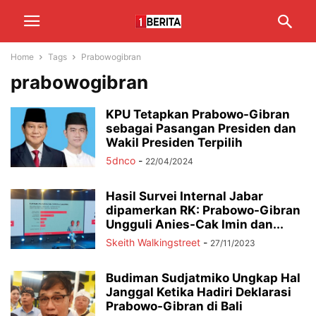
Home
Tags
Prabowogibran
prabowogibran
KPU Tetapkan Prabowo-Gibran
sebagai Pasangan Presiden dan
Wakil Presiden Terpilih
5dnco
-
22/04/2024
Hasil Survei Internal Jabar
dipamerkan RK: Prabowo-Gibran
Ungguli Anies-Cak Imin dan...
Skeith Walkingstreet
-
27/11/2023
Budiman Sudjatmiko Ungkap Hal
Janggal Ketika Hadiri Deklarasi
Prabowo-Gibran di Bali