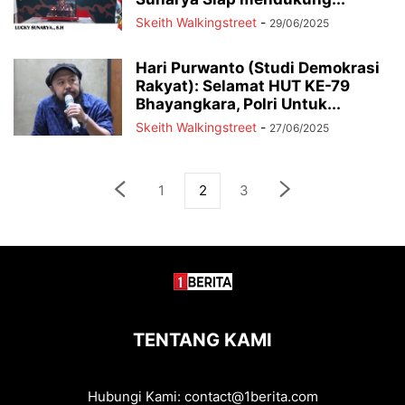
Skeith Walkingstreet
-
29/06/2025
Hari Purwanto (Studi Demokrasi
Rakyat): Selamat HUT KE-79
Bhayangkara, Polri Untuk...
Skeith Walkingstreet
-
27/06/2025
1
2
3
TENTANG KAMI
Hubungi Kami:
contact@1berita.com