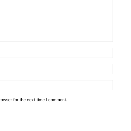
Nama*
Email:*
Website:
rowser for the next time I comment.