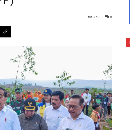
PP)
470
0