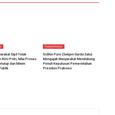
an
Pemerintahan
arakat Sipil Tolak
Solihin Pure (Sekjen Garda Satu)
RUU Polri, Nilai Proses
Mengajak Masyarakat Mendukung
ertutup dan Minim
Penuh Keputusan Pemerintahan
Publik
Presiden Prabowo