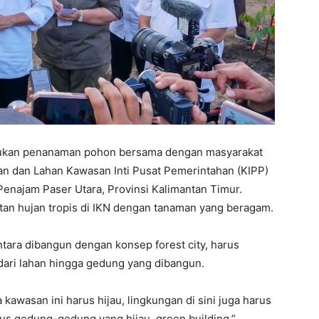
kukan penanaman pohon bersama dengan masyarakat
utan dan Lahan Kawasan Inti Pusat Pemerintahan (KIPP)
Penajam Paser Utara, Provinsi Kalimantan Timur.
an hujan tropis di IKN dengan tanaman yang beragam.
ara dibangun dengan konsep forest city, harus
ari lahan hingga gedung yang dibangun.
a kawasan ini harus hijau, lingkungan di sini juga harus
rus gedung-gedung yang hijau, green building,”