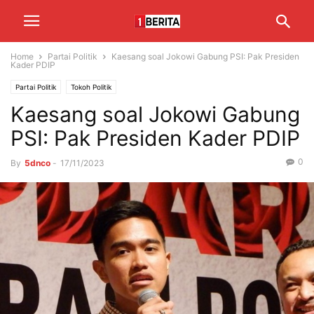
Home
Partai Politik
Kaesang soal Jokowi Gabung PSI: Pak Presiden
Kader PDIP
Partai Politik
Tokoh Politik
Kaesang soal Jokowi Gabung
PSI: Pak Presiden Kader PDIP
0
By
5dnco
-
17/11/2023