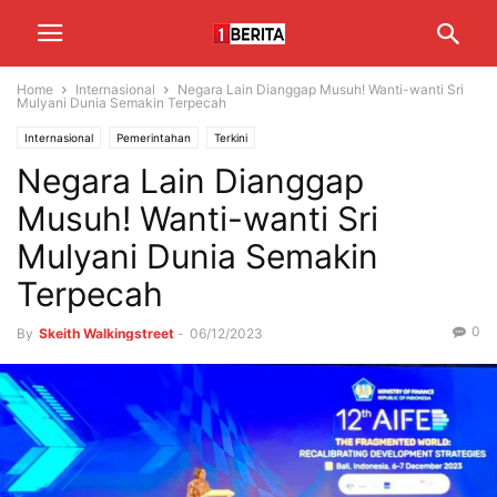
Home
Internasional
Negara Lain Dianggap Musuh! Wanti-wanti Sri
Mulyani Dunia Semakin Terpecah
Internasional
Pemerintahan
Terkini
Negara Lain Dianggap
Musuh! Wanti-wanti Sri
Mulyani Dunia Semakin
Terpecah
0
By
Skeith Walkingstreet
-
06/12/2023