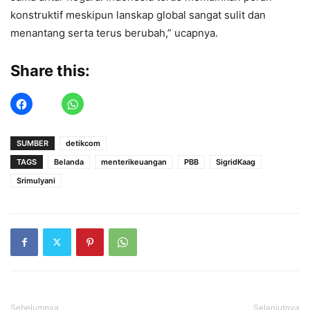
konstruktif meskipun lanskap global sangat sulit dan
menantang serta terus berubah,” ucapnya.
Share this:
SUMBER
detikcom
TAGS
Belanda
menterikeuangan
PBB
SigridKaag
Srimulyani
Sebelumnya
Selanjutnya