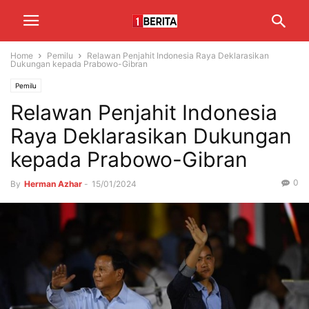
Home
Pemilu
Relawan Penjahit Indonesia Raya Deklarasikan
Dukungan kepada Prabowo-Gibran
Pemilu
Relawan Penjahit Indonesia
Raya Deklarasikan Dukungan
kepada Prabowo-Gibran
0
By
Herman Azhar
-
15/01/2024