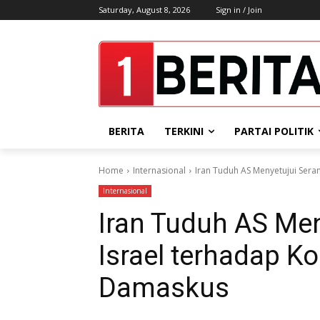
Saturday, August 8, 2026
Sign in / Join
BERITA
TERKINI
PARTAI POLITIK
Home
Internasional
Iran Tuduh AS Menyetujui Sera
Internasional
Iran Tuduh AS Me
Israel terhadap Ko
Damaskus