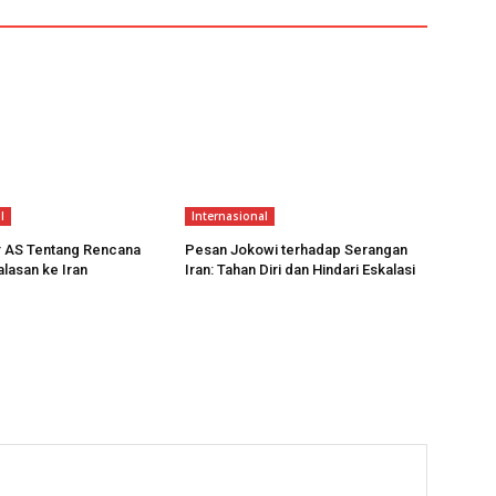
l
Internasional
r AS Tentang Rencana
Pesan Jokowi terhadap Serangan
lasan ke Iran
Iran: Tahan Diri dan Hindari Eskalasi