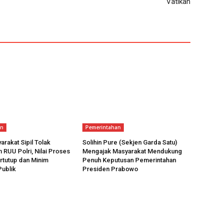
Vatikan
an
Pemerintahan
arakat Sipil Tolak
Solihin Pure (Sekjen Garda Satu)
RUU Polri, Nilai Proses
Mengajak Masyarakat Mendukung
ertutup dan Minim
Penuh Keputusan Pemerintahan
Publik
Presiden Prabowo