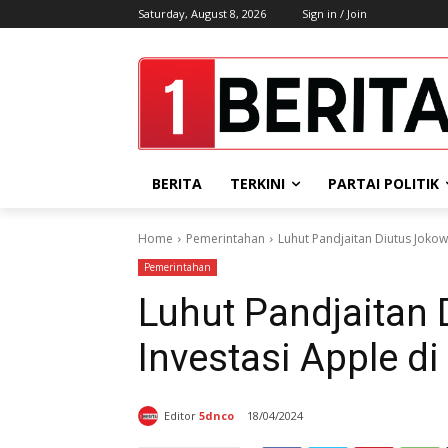
Saturday, August 8, 2026
Sign in / Join
BERITA
TERKINI
PARTAI POLITIK
Home
Pemerintahan
Luhut Pandjaitan Diutus Jokowi
Pemerintahan
Luhut Pandjaitan 
Investasi Apple di
Editor
5dnco
18/04/2024