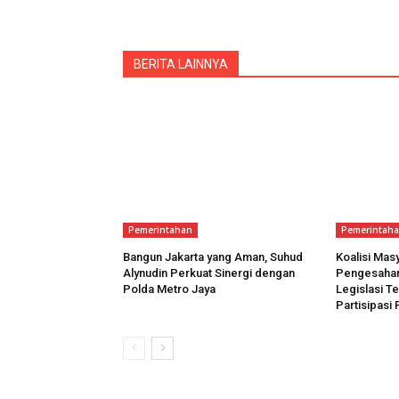
BERITA LAINNYA
Pemerintahan
Pemerintah
Bangun Jakarta yang Aman, Suhud
Koalisi Masy
Alynudin Perkuat Sinergi dengan
Pengesahan 
Polda Metro Jaya
Legislasi T
Partisipasi 