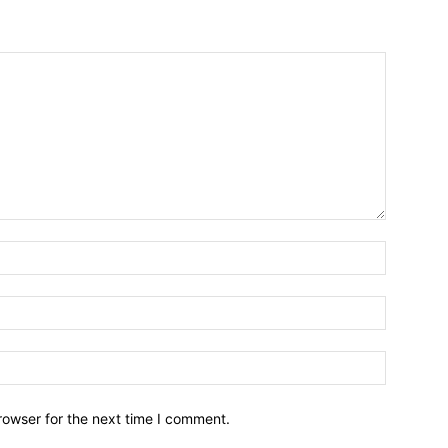
Nama*
Email:*
Website:
rowser for the next time I comment.