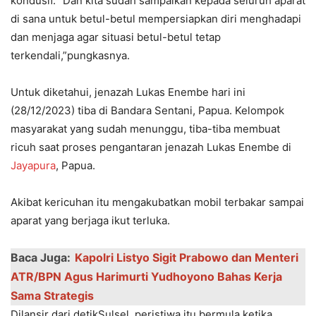
kondusif. “Dan kita sudah sampaikan kepada seluruh aparat
di sana untuk betul-betul mempersiapkan diri menghadapi
dan menjaga agar situasi betul-betul tetap
terkendali,”pungkasnya.
Untuk diketahui, jenazah Lukas Enembe hari ini
(28/12/2023) tiba di Bandara Sentani, Papua. Kelompok
masyarakat yang sudah menunggu, tiba-tiba membuat
ricuh saat proses pengantaran jenazah Lukas Enembe di
Jayapura
, Papua.
Akibat kericuhan itu mengakubatkan mobil terbakar sampai
aparat yang berjaga ikut terluka.
Baca Juga:
Kapolri Listyo Sigit Prabowo dan Menteri
ATR/BPN Agus Harimurti Yudhoyono Bahas Kerja
Sama Strategis
Dilansir dari detikSulsel, peristiwa itu bermula ketika