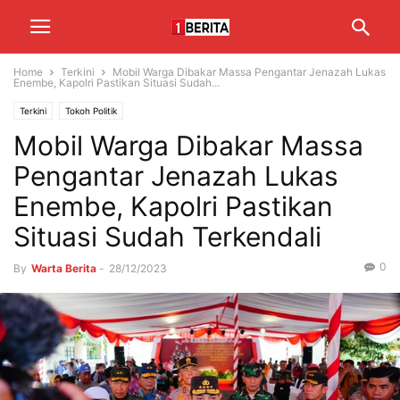
Home
Terkini
Mobil Warga Dibakar Massa Pengantar Jenazah Lukas
Enembe, Kapolri Pastikan Situasi Sudah...
Terkini
Tokoh Politik
Mobil Warga Dibakar Massa
Pengantar Jenazah Lukas
Enembe, Kapolri Pastikan
Situasi Sudah Terkendali
0
By
Warta Berita
-
28/12/2023