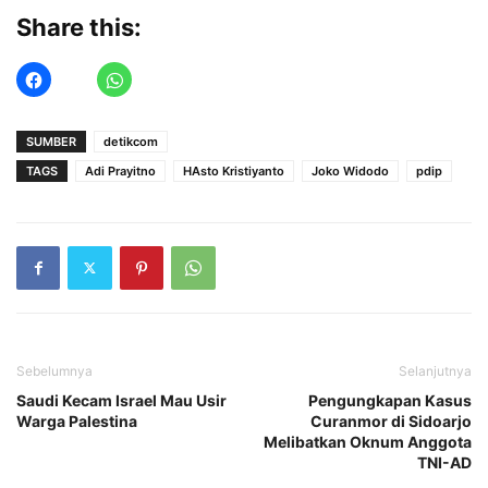
Share this:
SUMBER
detikcom
TAGS
Adi Prayitno
HAsto Kristiyanto
Joko Widodo
pdip
Sebelumnya
Selanjutnya
Saudi Kecam Israel Mau Usir
Pengungkapan Kasus
Warga Palestina
Curanmor di Sidoarjo
Melibatkan Oknum Anggota
TNI-AD